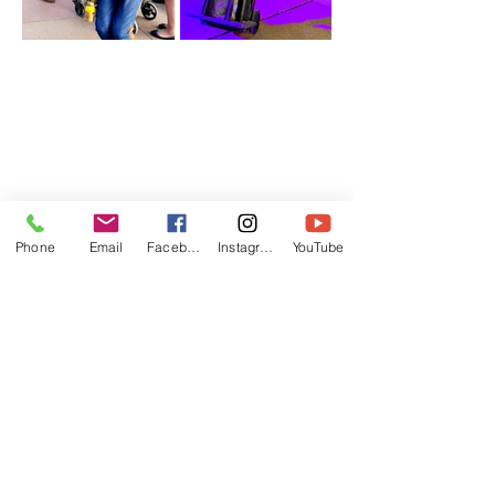
Phone
Email
Facebook
Instagram
YouTube
les leprechauns
Trio burlesque déambulatoire interactif
Joseph, Joseph et Joseph sont trois frères
Leprechauns. Leurs parents, trop occupés à
leur naissance, leur ont donné le même
prénom par facilité et les trois frères se sont
habitués à vivre toujours ensemble et à
exécuter toujours les tâches à trois.